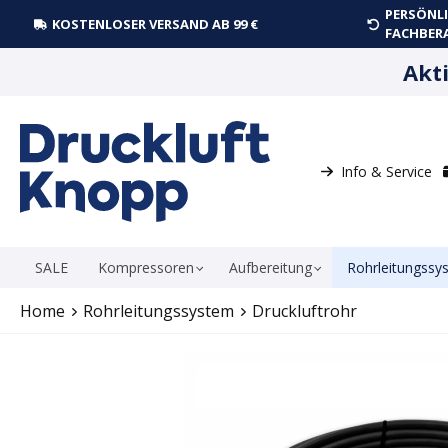
PERSÖNLI
springen
Zur Hauptnavigation springen
KOSTENLOSER VERSAND AB 99 €
FACHBER
Akt
Info & Service
SALE
Kompressoren
Aufbereitung
Rohrleitungssy
Home
Rohrleitungssystem
Druckluftrohr
Bildergalerie überspringen