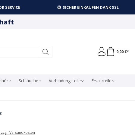
R SERVICE
SICHER EINKAUFEN DANK SSL
haft
0,00 €*
ehör
Schläuche
Verbindungsteile
Ersatzteile
*
. zzgl. Versandkosten