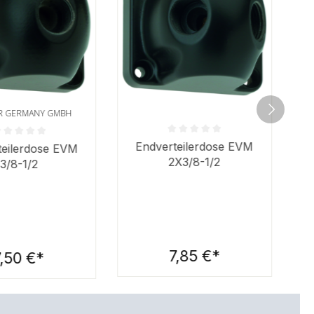
IR GERMANY GMBH
Sternen
Durchschnittliche Bewertung von 0 
ittliche Bewertung von 0 von 5 Sternen
Endverteilerdose EVM
teilerdose EVM
2X3/8-1/2
3/8-1/2
7,85 €*
7,50 €*