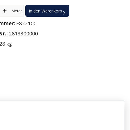
l: Gib den gewünschten Wert ein oder benutze die Schaltflächen 
Meter
In den Warenkorb
ummer:
E822100
Nr.:
2813300000
28 kg