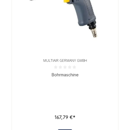
MULTIAIR GERMANY GMBH
Durchschnittliche Bewertung von 0 von 5 Sternen
Bohrmaschine
167,79 €*