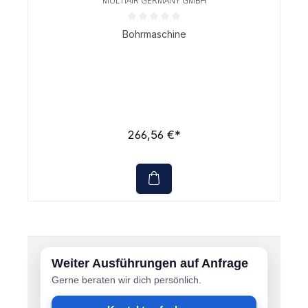
MULTIAIR GERMANY GMBH
Durchschnittliche Bewertung von 0 von 5 Sternen
Bohrmaschine
266,56 €*
Weiter Ausführungen auf Anfrage
Gerne beraten wir dich persönlich.