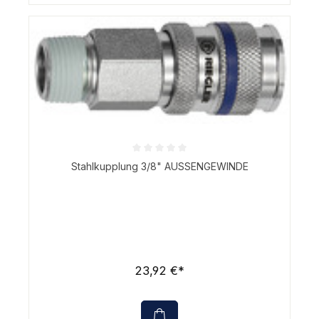
Durchschnittliche Bewertung von 0 von 5 Sternen
Stahlkupplung 3/8" AUSSENGEWINDE
23,92 €*