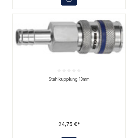
Durchschnittliche Bewertung von 0 von 5 Sternen
Stahlkupplung 13mm
24,75 €*