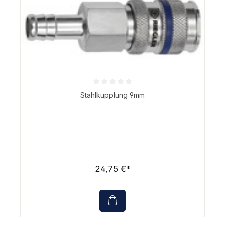
Durchschnittliche Bewertung von 0 von 5 Sternen
Stahlkupplung 9mm
24,75 €*