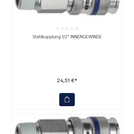
Durchschnittliche Bewertung von 0 von 5 Sternen
Stahlkupplung 1/2" INNENGEWINDE
24,51 €*