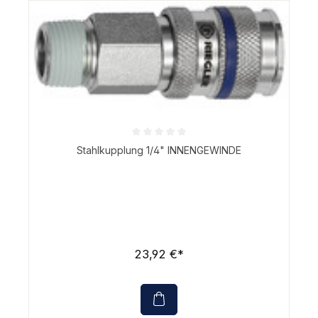
Durchschnittliche Bewertung von 0 von 5 Sternen
Stahlkupplung 1/4" INNENGEWINDE
23,92 €*