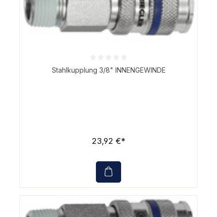
Durchschnittliche Bewertung von 0 von 5 Sternen
Stahlkupplung 3/8" INNENGEWINDE
23,92 €*