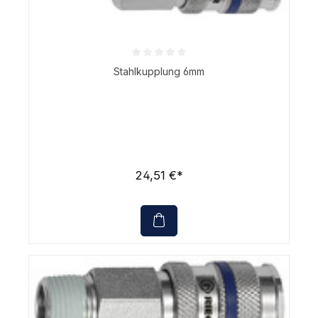
Durchschnittliche Bewertung von 0 von 5 Sternen
Stahlkupplung 6mm
24,51 €*