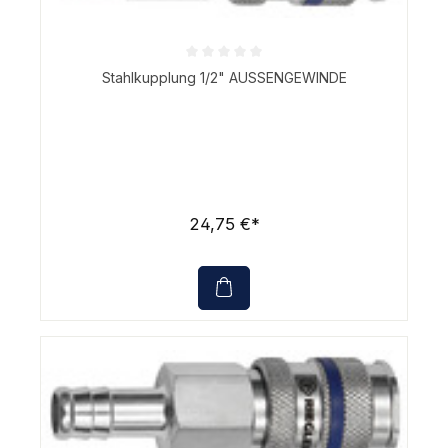
Durchschnittliche Bewertung von 0 von 5 Sternen
Stahlkupplung 1/2" AUSSENGEWINDE
24,75 €*