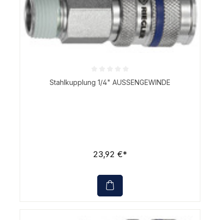
Durchschnittliche Bewertung von 0 von 5 Sternen
Stahlkupplung 1/4" AUSSENGEWINDE
23,92 €*