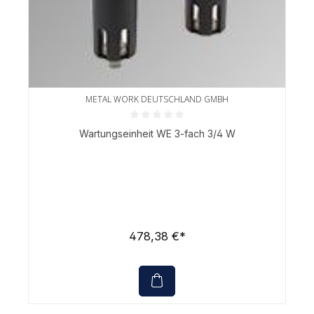
METAL WORK DEUTSCHLAND GMBH
Durchschnittliche Bewertung von 0 von 5 Sternen
Wartungseinheit WE 3-fach 3/4 W
478,38 €*