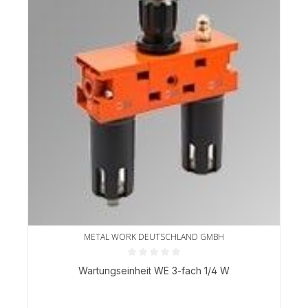
METAL WORK DEUTSCHLAND GMBH
Durchschnittliche Bewertung von 0 von 5 Sternen
Wartungseinheit WE 3-fach 1/4 W