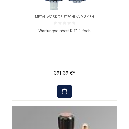
METAL WORK DEUTSCHLAND GMBH
Durchschnittliche Bewertung von 0 von 5 Sternen
Wartungseinheit R 1" 2-fach
391,39 €*