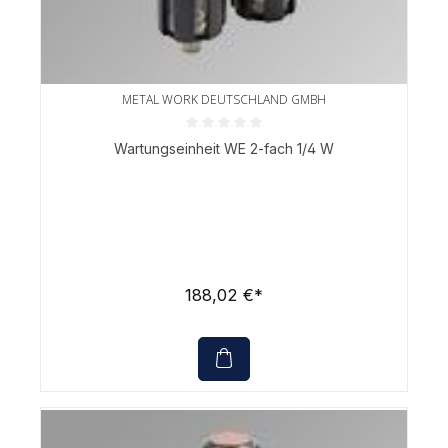
METAL WORK DEUTSCHLAND GMBH
Durchschnittliche Bewertung von 0 von 5 Sternen
Wartungseinheit WE 2-fach 1/4 W
188,02 €*