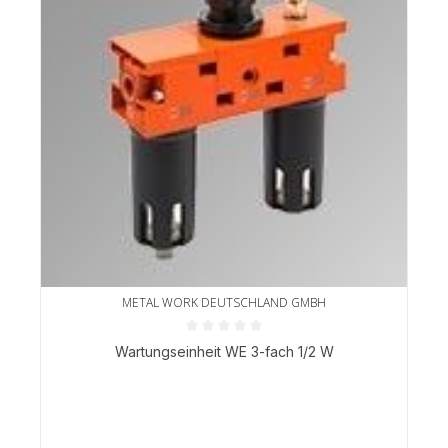
METAL WORK DEUTSCHLAND GMBH
Durchschnittliche Bewertung von 0 von 5 Sternen
Wartungseinheit WE 3-fach 1/2 W