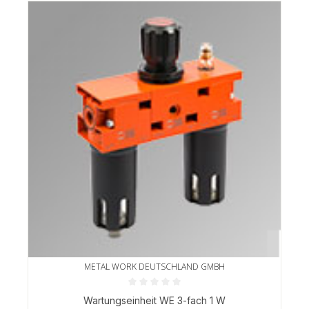
METAL WORK DEUTSCHLAND GMBH
Durchschnittliche Bewertung von 0 von 5 Sternen
Wartungseinheit WE 3-fach 1 W