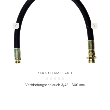
DRUCKLUFT KNOPP GMBH
Durchschnittliche Bewertung von 0 von 5 Sternen
Verbindungsschlauch 3/4" - 800 mm