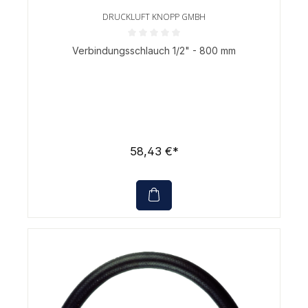
DRUCKLUFT KNOPP GMBH
Durchschnittliche Bewertung von 0 von 5 Sternen
Verbindungsschlauch 1/2" - 800 mm
58,43 €*