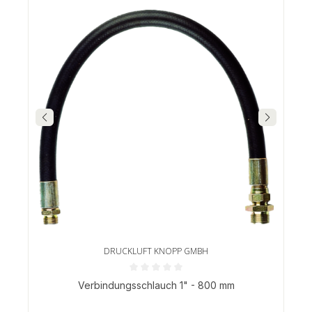
DRUCKLUFT KNOPP GMBH
Durchschnittliche Bewertung von 0 von 5 Sternen
Verbindungsschlauch 1" - 800 mm