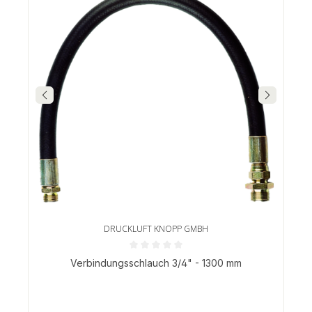
DRUCKLUFT KNOPP GMBH
Durchschnittliche Bewertung von 0 von 5 Sternen
Verbindungsschlauch 3/4" - 1300 mm