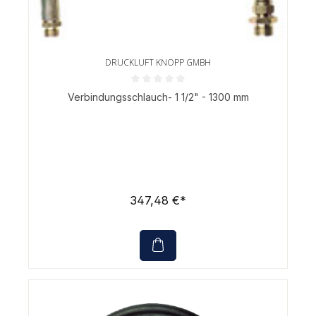
DRUCKLUFT KNOPP GMBH
Durchschnittliche Bewertung von 0 von 5 Sternen
Verbindungsschlauch- 1 1/2" - 1300 mm
347,48 €*