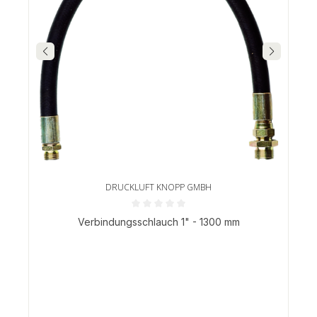
DRUCKLUFT KNOPP GMBH
Durchschnittliche Bewertung von 0 von 5 Sternen
Verbindungsschlauch 1" - 1300 mm