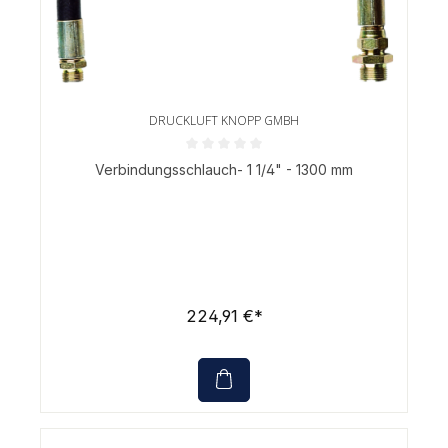
DRUCKLUFT KNOPP GMBH
Durchschnittliche Bewertung von 0 von 5 Sternen
Verbindungsschlauch- 1 1/4" - 1300 mm
224,91 €*