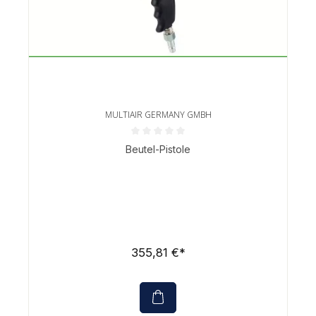
MULTIAIR GERMANY GMBH
Durchschnittliche Bewertung von 0 von 5 Sternen
Beutel-Pistole
355,81 €*