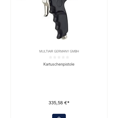
MULTIAIR GERMANY GMBH
Durchschnittliche Bewertung von 0 von 5 Sternen
Kartuschenpistole
335,58 €*