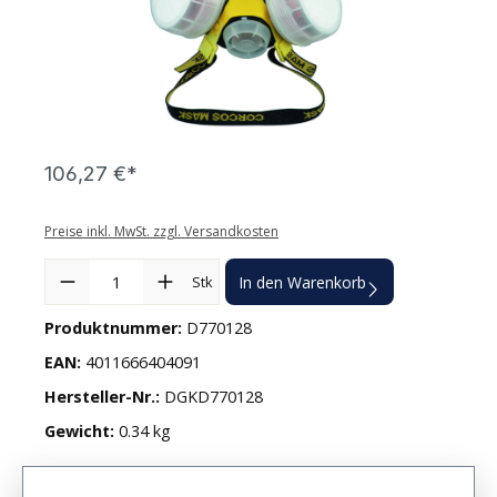
106,27 €*
Preise inkl. MwSt. zzgl. Versandkosten
Produkt Anzahl: Gib den gewünschten Wert ein oder benutze die
Stk
In den Warenkorb
Produktnummer:
D770128
EAN:
4011666404091
Hersteller-Nr.:
DGKD770128
Gewicht:
0.34 kg