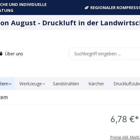
CHE UND INDIVIDUELLE
REGIONALER KOMPRESSO
ATUNG
ion August - Druckluft in der Landwirtsc
Über uns
stem
Werkzeuge
Sandstrahlen
Kärcher
Druckluftzub
tem
6,78 €*
Preise inkl. MwSt