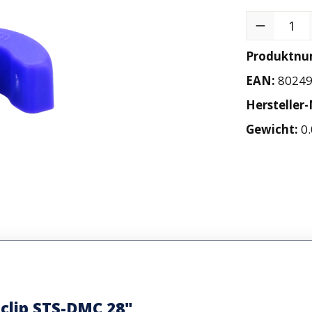
Produkt Anzah
Produktn
EAN:
8024
Hersteller-
Gewicht:
0.
clip STS-DMC 28"