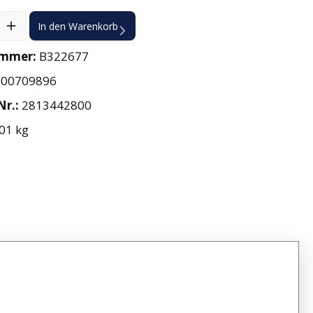
l: Gib den gewünschten Wert ein oder benutze die Schaltflächen 
In den Warenkorb
ummer:
B322677
900709896
Nr.:
2813442800
01 kg