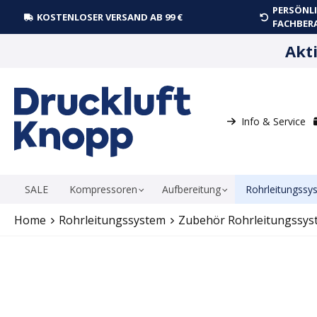
PERSÖNLI
springen
Zur Hauptnavigation springen
KOSTENLOSER VERSAND AB 99 €
FACHBER
Akt
Info & Service
SALE
Kompressoren
Aufbereitung
Rohrleitungssy
Home
Rohrleitungssystem
Zubehör Rohrleitungssys
Bildergalerie überspringen