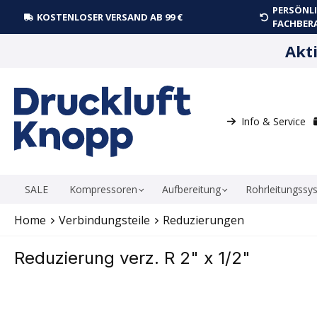
PERSÖNLI
springen
Zur Hauptnavigation springen
KOSTENLOSER VERSAND AB 99 €
FACHBER
Akt
Info & Service
SALE
Kompressoren
Aufbereitung
Rohrleitungssy
Home
Verbindungsteile
Reduzierungen
Reduzierung verz. R 2" x 1/2"
Bildergalerie überspringen