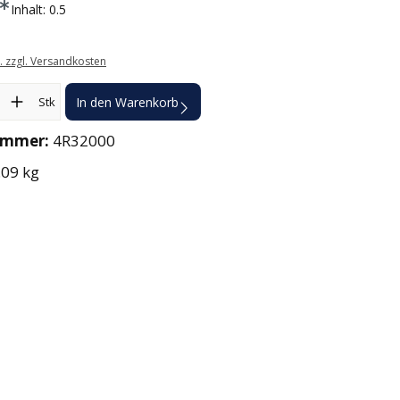
*
Inhalt:
0.5
t. zzgl. Versandkosten
l: Gib den gewünschten Wert ein oder benutze die Schaltflächen
Stk
In den Warenkorb
ummer:
4R32000
.09 kg