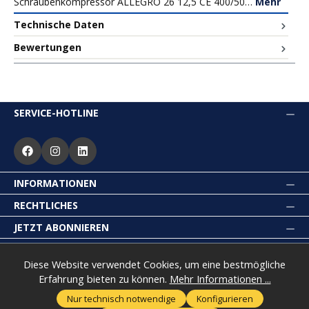
Schraubenkompressor ALLEGRO 26 12,5 CE 400/50…
Mehr
Technische Daten
Bewertungen
SERVICE-HOTLINE
INFORMATIONEN
RECHTLICHES
JETZT ABONNIEREN
Diese Website verwendet Cookies, um eine bestmögliche
Erfahrung bieten zu können.
Mehr Informationen ...
* Alle Preise inkl. gesetzl. Mehrwertsteuer zzgl.
Versandkosten
Nur technisch notwendige
Konfigurieren
und ggf. Nachnahmegebühren, wenn nicht anders angegeben.