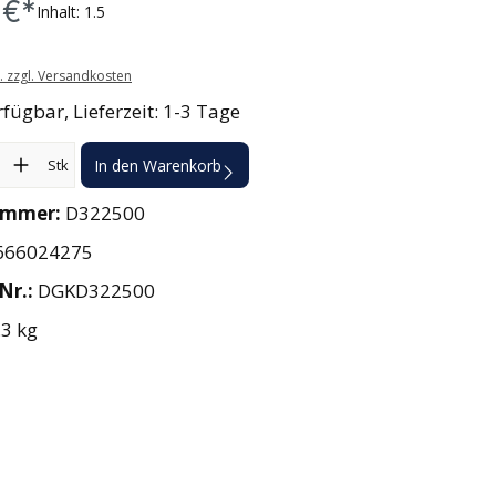
 €*
Inhalt:
1.5
t. zzgl. Versandkosten
rfügbar, Lieferzeit: 1-3 Tage
l: Gib den gewünschten Wert ein oder benutze die Schaltflächen
Stk
In den Warenkorb
ummer:
D322500
666024275
-Nr.:
DGKD322500
.3 kg