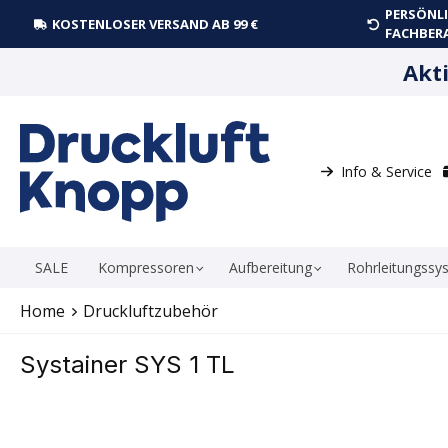
PERSÖNLI
springen
Zur Hauptnavigation springen
KOSTENLOSER VERSAND AB 99 €
FACHBER
Akt
Info & Service
SALE
Kompressoren
Aufbereitung
Rohrleitungssy
Home
Druckluftzubehör
Systainer SYS 1 TL
Bildergalerie überspringen