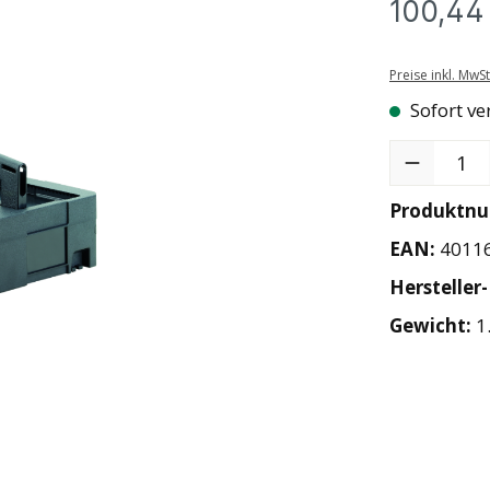
100,44
Preise inkl. MwS
Sofort ve
Produkt Anzah
Produktn
EAN:
4011
Hersteller
Gewicht:
1