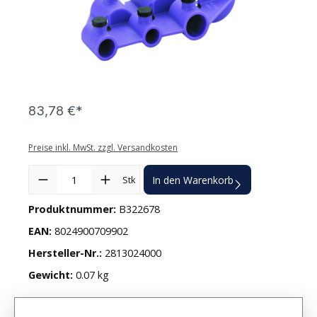
83,78 €*
Preise inkl. MwSt. zzgl. Versandkosten
Produkt Anzahl: Gib den gewünschten Wert ein oder benutze die
Stk
In den Warenkorb
Produktnummer:
B322678
EAN:
8024900709902
Hersteller-Nr.:
2813024000
Gewicht:
0.07 kg