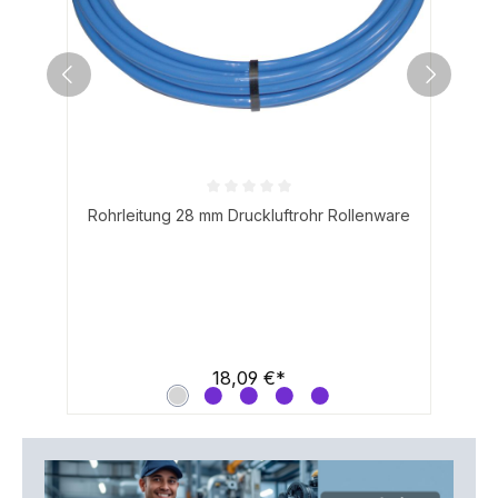
Durchschnittliche Bewertung von 0 von 5 Sternen
Rohrleitung 28 mm Druckluftrohr Rollenware
18,09 €*