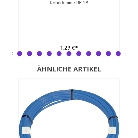
Durchschnittliche Bewertung von 0 von 5 Sternen
Rohrklemme RK 28
1,29 €*
ÄHNLICHE ARTIKEL